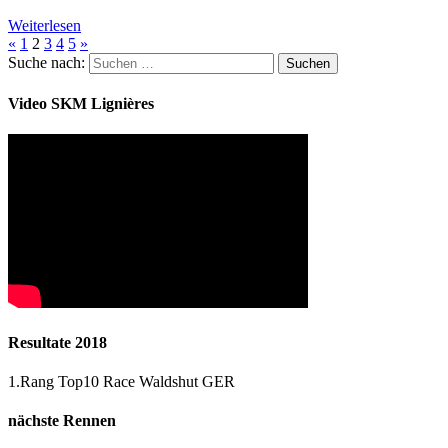
Weiterlesen
«
1
2
3
4
5
»
Suche nach:
Video SKM Lignières
Resultate 2018
1.Rang Top10 Race Waldshut GER
nächste Rennen