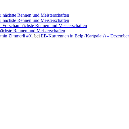
au nächste Rennen und Meisterschaften
au nächste Rennen und Meisterschaften
 – Vorschau nächste Rennen und Meisterschaften
 nächste Rennen und Meisterschaften
irmin Zimmerli #91
bei
EB-Kartrennen in Belp (Kartpalais) – Dezembe